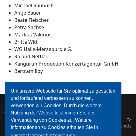
Michael Raubuch
Antje Bauer
Beate Fleischer
Petra Sachse
Markus Valerius
Britta Witt
WG Halle-Merseburg e.G.
Roland Nettlau
Känguruh Production Konzertagentur GmbH
Bertram Ilby
Um unsere Webseite für Sie optimal zu gestalten
und fortlaufend verbessern zu können,
verwenden wir Cookies. Durch die weitere
© 2018 Lions Club August Hermann Francke. Alle Rechte
Nutzung der Webseite stimmen Sie der
vorbehalten.
">
">
Verwendung von Cookies zu. Weitere
Impressum
Datenschutz
Informationen zu Cookies erhalten Sie in
unserer
Datenschutzerklärung