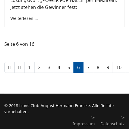
Lösungswort „POWER FÜR HALLE“ per E-Mail ein.
Jetzt stehen die Gewinner fest:
Weiterlesen …
Seite 6 von 16
1
2
3
4
5
6
7
8
9
10
© 2018 Lions Club August Hermann Francke. Alle Rechte
vorbehalten.
">
">
Impressum
Datenschutz